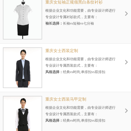
驳头选择：
平驳头vs戗驳头
重庆女短袖正规领黑白条纹衬衫
适用场景：
办公vs休闲
根据企业文化和功能需要，由专业设计师进行
适用季节：
春秋vs冬季vs夏季
专业设计专属衬衫款式，主要有：
袖长选择：
长袖vs短袖vs七分袖
面料选择：
棉vs涤纶vs麻
颜色选择：
白色vs黑色vs其他色
版型选择：
修身vs宽松vs直筒
领型选择：
立领vs方领vsV领vs其他
重庆女士西装定制
适用场景：
办公vs休闲
根据企业文化和功能需要，由专业设计师进行
适用季节：
春秋vs冬季vs夏季
专业设计专属西装款式，主要有：
风格选择：
经典vs时尚;单排扣vs双排扣
面料选择：
进口毛料vs国产毛料vs仿毛
颜色选择：
黑色vs藏青vs灰色
版型选择：
修身vs宽松vs直筒
驳头选择：
平驳头vs戗驳头
重庆女士西装马甲定制
适用场景：
办公vs休闲
根据企业文化和功能需要，由专业设计师进行
适用季节：
春秋vs冬季vs夏季
专业设计专属西装款式，主要有：
风格选择：
经典vs时尚;单排扣vs双排扣
面料选择：
进口毛料vs国产毛料vs仿毛