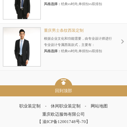
风格选择：
经典vs时尚;单排扣vs双排扣
面料选择：
进口毛料vs国产毛料vs仿毛
颜色选择：
黑色vs藏青vs灰色
版型选择：
修身vs宽松vs直筒
驳头选择：
平驳头vs戗驳头
重庆男士条纹西装定制
适用场景：
办公vs休闲
根据企业文化和功能需要，由专业设计师进行
适用季节：
春秋vs冬季vs夏季
专业设计专属西装款式，主要有：
风格选择：
经典vs时尚;单排扣vs双排扣
面料选择：
进口毛料vs国产毛料vs仿毛
颜色选择：
黑色vs藏青vs灰色
版型选择：
修身vs宽松vs直筒
驳头选择：
平驳头vs戗驳头
适用场景：
办公vs休闲
适用季节：
春秋vs冬季vs夏季
回到顶部
职业装定制
-
休闲职业装定制
-
网站地图
重庆欧迈服饰有限公司
【
渝ICP备12001748号-70
】