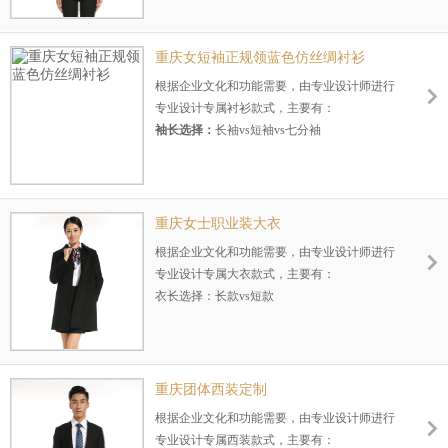
颜色选择：
黑色vs藏青vs灰色
版型选择：
修身vs宽松vs直筒
驳头选择：
平驳头vs戗驳头
重庆女短袖正规领蓝色仿丝绸衬衫
适用场景：
办公vs休闲
根据企业文化和功能需要，由专业设计师进行
适用季节：
春秋vs冬季vs夏季
专业设计专属衬衫款式，主要有：
袖长选择：
长袖vs短袖vs七分袖
面料选择：
棉vs涤纶vs麻
颜色选择：
白色vs黑色vs其他色
版型选择：
修身vs宽松vs直筒
领型选择：
立领vs方领vsV领vs其他
重庆女士职业装大衣
适用场景：
办公vs休闲
根据企业文化和功能需要，由专业设计师进行
适用季节：
春秋vs冬季vs夏季
专业设计专属大衣款式，主要有：
衣长选择：长款vs短款
面料选择：羊毛vs羊绒vs聚酯
颜色选择：黑色vs藏青色vs其他色
版型选择：修身vs直筒vs斗篷型
适用场景：办公vs休闲
重庆团体西装定制
适用季节：春秋vs秋季vs冬季
根据企业文化和功能需要，由专业设计师进行
专业设计专属西装款式，主要有：